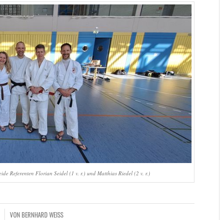
e Referenten Florian Seidel (1 v. r.) und Matthias Riedel (2 v. r.)
VON
BERNHARD WEISS