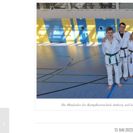
Die Mitglieder der Kampfkunstschule Amberg und beid
Panantukan in Diespeck
13. MAI 2023
/