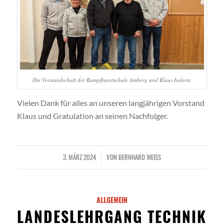
Die Vorstandschaft der Kampfkunstschule Amberg und Klaus Inderst.
Vielen Dank für alles an unseren langjährigen Vorstand
Klaus und Gratulation an seinen Nachfolger.
3. MÄRZ 2024
VON
BERNHARD WEISS
/
ALLGEMEIN
LANDESLEHRGANG TECHNIK